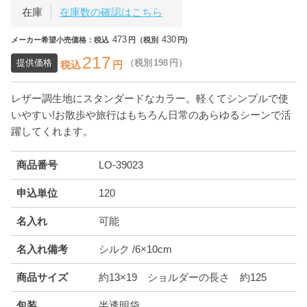
在庫
在庫数の確認はこちら
473
430
メーカー希望小売価格：税込
円（税別
円)
217
提供価格
（税別
198
円）
税込
円
レザー調生地にスタンダードなカラー。軽くてシンプルで使
いやすい!お散歩や旅行はもちろん日常のあらゆるシーンで活
躍してくれます。
商品番号
LO-39023
申込単位
120
名入れ
可能
名入れ備考
シルク /6×10cm
商品サイズ
約13×19 ショルダーの長さ 約125
包装
半透明袋