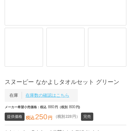
スヌーピー なかよしタオルセット グリーン
在庫
在庫数の確認はこちら
880
800
メーカー希望小売価格：税込
円（税別
円)
250
提供価格
（税別
228
円）
完売
税込
円