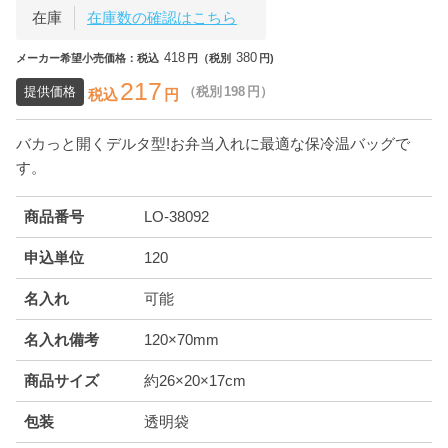
在庫
在庫数の確認はこちら
418
380
メーカー希望小売価格：税込
円（税別
円)
217
提供価格
（税別
198
円）
税込
円
バカっと開くデルタ型!お弁当入れに最適な保冷温バッグで
す。
商品番号
LO-38092
申込単位
120
名入れ
可能
名入れ備考
120×70mm
商品サイズ
約26×20×17cm
包装
透明袋