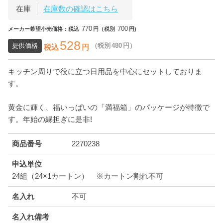
在庫
在庫数の確認はこちら
770
700
メーカー希望小売価格：税込
円（税別
円)
528
提供価格
（税別
480
円）
税込
円
キッチン周りで役に立つ日用品を中心にセットしておりま
す。
黄金に輝く、福いっぱいの「満福箱」のパッケージが特徴で
す。年始の縁担ぎに是非!
商品番号
2270238
申込単位
24組（24×1カートン） ※カートン割れ不可
名入れ
不可
名入れ備考