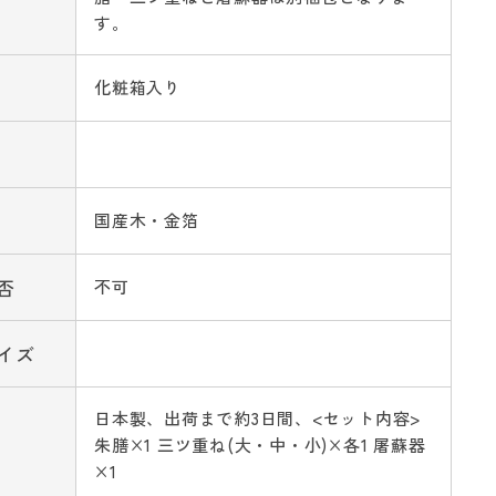
す。
化粧箱入り
国産木・金箔
否
不可
イズ
日本製、出荷まで約3日間、<セット内容>
朱膳×1 三ツ重ね(大・中・小)×各1 屠蘇器
×1