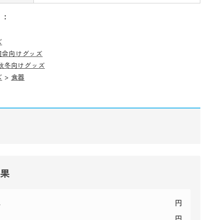
リ：
ズ
選会向けグッズ
秋冬向けグッズ
ズ
>
食器
結果
代
円
円