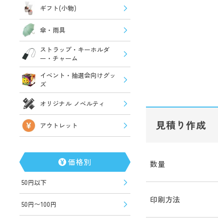
ギフト(小物)
傘・雨具
ストラップ・キーホルダ
ー・チャーム
イベント・抽選会向けグッ
ズ
オリジナル ノベルティ
見積り作成
アウトレット
価格別
数量
50円以下
印刷方法
50円〜100円