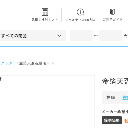
見積り検討リスト
ノベルティ.comとは
ご利用ガイド
〜
円
節グッズ
金箔天盃祝膳セット
金箔天
在庫
在
メーカー希望
提供価格