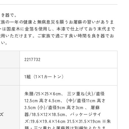
よき器で。
家族の一年の健康と無病息災を願うお屠蘇の習いがありま
ットは国産木に金箔を使用し、本漆で仕上げており末代まで
使用いただけます。ご家族で過ごす良い時間を良き器でお
さい。
2217732
1組（1×1カートン）
朱膳/25×25×6cm、 三ツ重ね(大)/直径
12.5cm 高さ4.5cm、 (中)/直径11cm 高さ
3.5cm (小)/直径9cm 高さ3cm 、 屠蘇
ズ
器/18.5×12×18.5cm、パッケージサイ
ズ:19.6×19.4×14cm 31.5×31.5×19cm ※朱
膳・三ツ重ねと屠蘇器は別梱包となりま