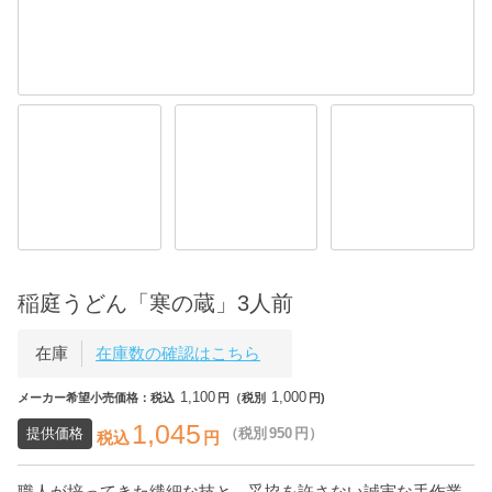
稲庭うどん「寒の蔵」3人前
在庫
在庫数の確認はこちら
1,100
1,000
メーカー希望小売価格：税込
円（税別
円)
1,045
提供価格
（税別
950
円）
税込
円
職人が培ってきた繊細な技と、妥協を許さない誠実な手作業