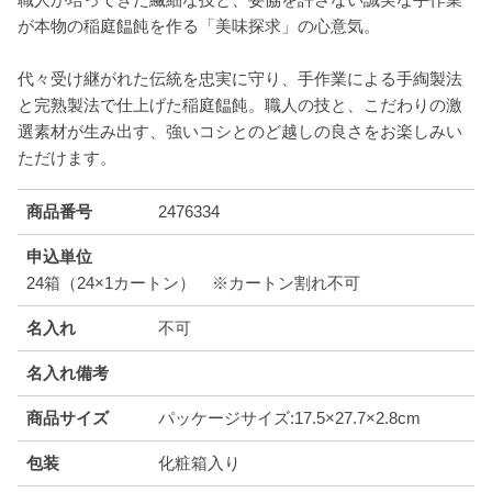
が本物の稲庭饂飩を作る「美味探求」の心意気。
代々受け継がれた伝統を忠実に守り、手作業による手綯製法
と完熟製法で仕上げた稲庭饂飩。職人の技と、こだわりの激
選素材が生み出す、強いコシとのど越しの良さをお楽しみい
ただけます。
商品番号
2476334
申込単位
24箱（24×1カートン） ※カートン割れ不可
名入れ
不可
名入れ備考
商品サイズ
パッケージサイズ:17.5×27.7×2.8cm
包装
化粧箱入り