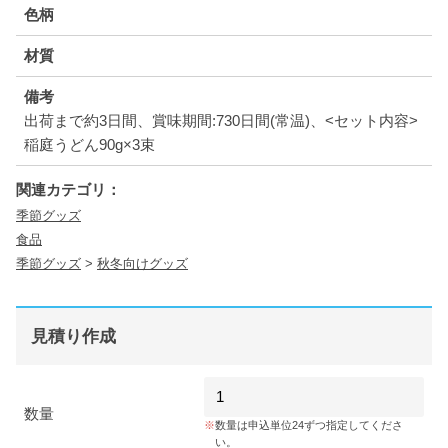
色柄
材質
備考
出荷まで約3日間、賞味期間:730日間(常温)、<セット内容>
稲庭うどん90g×3束
関連カテゴリ：
季節グッズ
食品
季節グッズ
>
秋冬向けグッズ
見積り作成
数量
数量は申込単位24ずつ指定してくださ
い。