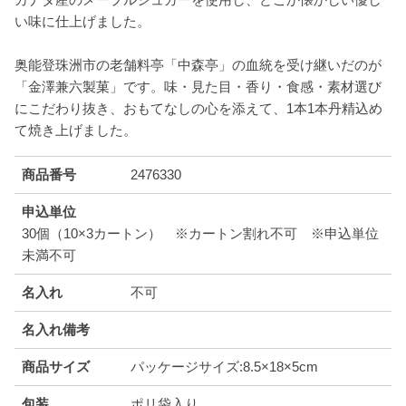
い味に仕上げました。
奥能登珠洲市の老舗料亭「中森亭」の血統を受け継いだのが
「金澤兼六製菓」です。味・見た目・香り・食感・素材選び
にこだわり抜き、おもてなしの心を添えて、1本1本丹精込め
て焼き上げました。
商品番号
2476330
申込単位
30個（10×3カートン） ※カートン割れ不可 ※申込単位
未満不可
名入れ
不可
名入れ備考
商品サイズ
パッケージサイズ:8.5×18×5cm
包装
ポリ袋入り