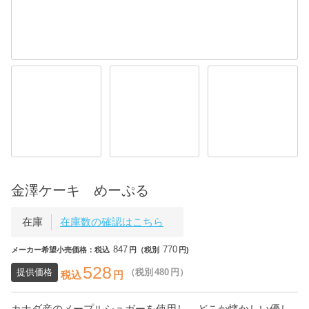
金澤ケーキ めーぷる
在庫
在庫数の確認はこちら
847
770
メーカー希望小売価格：税込
円（税別
円)
528
提供価格
（税別
480
円）
税込
円
カナダ産のメープルシュガーを使用し、どこか懐かしい優し