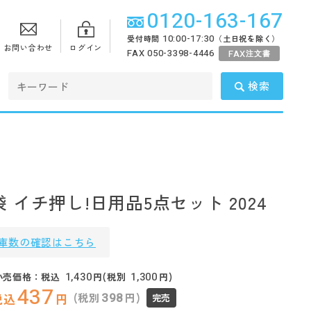
0120-163-167
10:00-17:30
受付時間
（土日祝を除く）
お問い合わせ
ログイン
FAX 050-3398-4446
FAX
注文書
検索
 イチ押し!日用品5点セット 2024
庫数の確認はこちら
1,430
1,300
小売価格：税込
円(税別
円)
437
398
(税別
円)
税込
円
完売