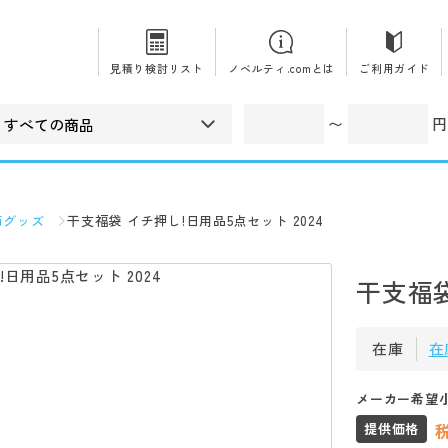
見積り検討リスト
ノベルティ.comとは
ご利用ガイド
〜
円
節グッズ
干支福袋 イチ押し!日用品5点セット 2024
干支福袋
在庫
在
メーカー希望
提供価格