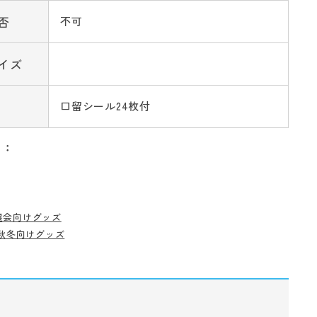
否
不可
イズ
口留シール24枚付
リ：
選会向けグッズ
秋冬向けグッズ