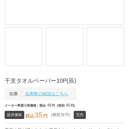
干支タオルペーパー10P(辰)
在庫
在庫数の確認はこちら
49
45
メーカー希望小売価格：税込
円（税別
円)
35
提供価格
（税別
32
円）
完売
税込
円