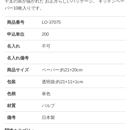
干支の辰が描かれた お正月らしいパッケージ。 キッチンペー
パー10枚入りです。
商品番号
LO-37075
申込単位
200
名入れ
不可
名入れ備考
商品サイズ
ペーパー:約21×20cm
包装
透明袋:約21×11×1cm
色柄
単色
材質
パルプ
備考
日本製