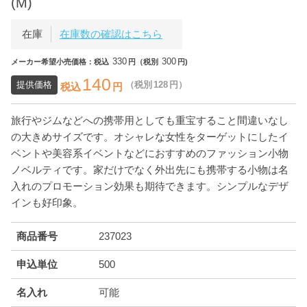
(M)
在庫
在庫数の確認はこちら
330
300
メーカー希望小売価格：税込
円（税別
円)
140
提供価格
（税別
128
円）
税込
円
旅行やジムなどへの携帯用としても重宝すること間違いなし
の大きめサイズです。オシャレな女性をターゲットにしたイ
ベントや美容系イベントなどにおすすめのファッション小物
ノベルティです。家だけでなく外出先にも携帯する小物は名
入れのプロモーション効果も期待できます。シンプルなデザ
インも好印象。
商品番号
237023
申込単位
500
名入れ
可能