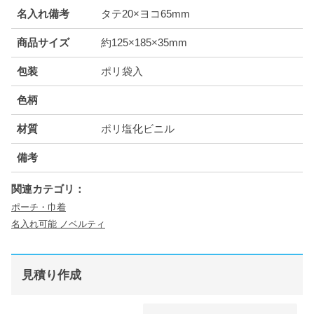
名入れ備考
タテ20×ヨコ65mm
商品サイズ
約125×185×35mm
包装
ポリ袋入
色柄
材質
ポリ塩化ビニル
備考
関連カテゴリ：
ポーチ・巾着
名入れ可能 ノベルティ
見積り作成