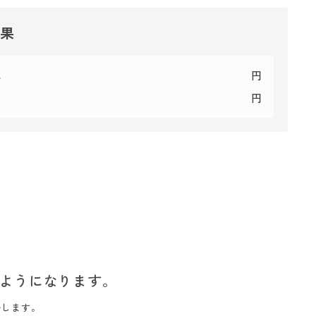
結果
代
円
円
ようになります。
いします。