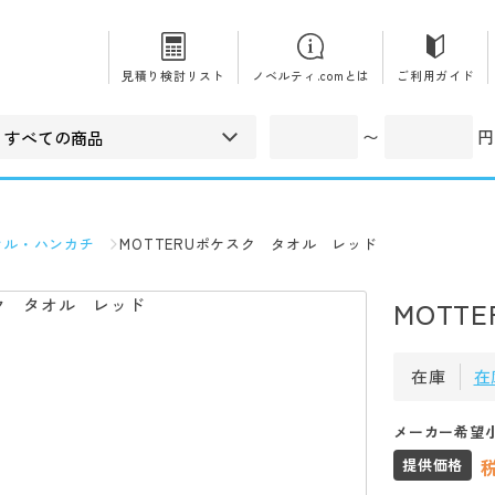
見積り検討リスト
ノベルティ.comとは
ご利用ガイド
〜
円
オル・ハンカチ
MOTTERUポケスク タオル レッド
MOTT
在庫
在
メーカー希望
提供価格