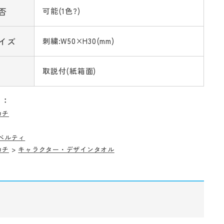
否
可能(1色?)
イズ
刺繍:W50×H30(mm)
取説付(紙箱面)
リ：
カチ
ベルティ
カチ
>
キャラクター・デザインタオル