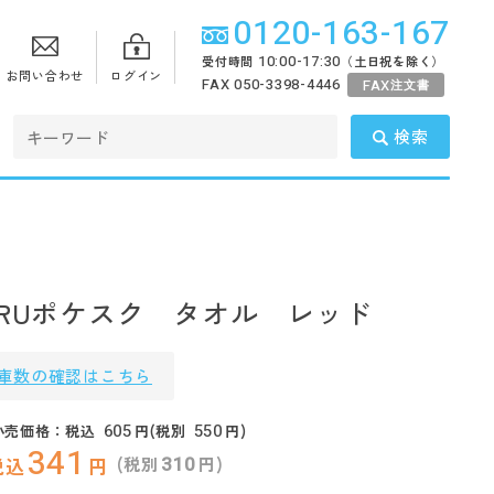
0120-163-167
10:00-17:30
受付時間
（土日祝を除く）
お問い合わせ
ログイン
FAX 050-3398-4446
FAX
注文書
検索
ERUポケスク タオル レッド
庫数の確認はこちら
605
550
小売価格：税込
円(税別
円)
341
310
(税別
円)
税込
円