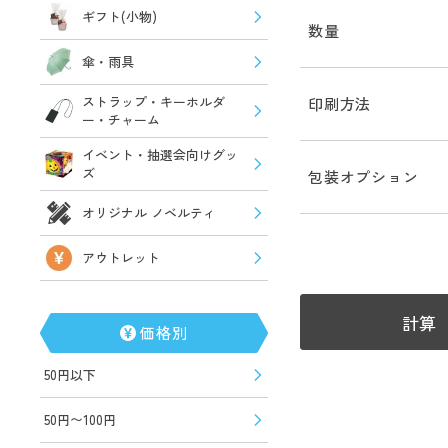
ギフト(小物)
数量
傘・雨具
ストラップ・キーホルダ
印刷方法
ー・チャーム
イベント・抽選会向けグッ
ズ
包装オプション
オリジナル ノベルティ
アウトレット
計算
価格別
50円以下
50円〜100円