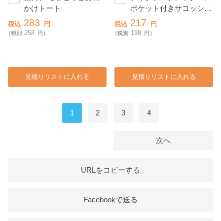
かけトート
ポケット付きサコッシュ
(撥水加工)
283
217
税込
円
税込
円
258
198
（税別
円）
（税別
円）
見積りリストに入れる
見積りリストに入れる
1
2
3
4
次へ
URLをコピーする
Facebookで送る