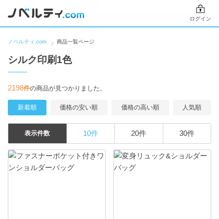
ログイン
ノベルティ.com
商品一覧ページ
シルク印刷1色
2198
件
の商品が見つかりました。
新着順
価格の安い順
価格の高い順
人気順
10件
20件
30件
表示件数