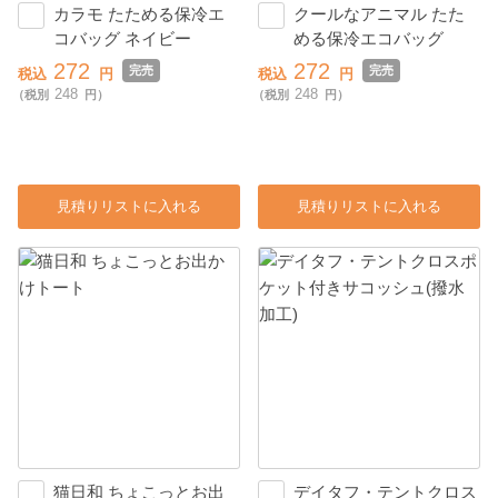
カラモ たためる保冷エ
クールなアニマル たた
コバッグ ネイビー
める保冷エコバッグ
272
272
完売
完売
税込
円
税込
円
248
248
（税別
円）
（税別
円）
見積りリストに入れる
見積りリストに入れる
猫日和 ちょこっとお出
デイタフ・テントクロス