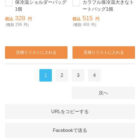
保冷温ショルダーバッグ
カラフル保冷温大きなト
1個
ートバッグ1個
328
515
税込
円
税込
円
299
469
（税別
円）
（税別
円）
見積りリストに入れる
見積りリストに入れる
1
2
3
4
次へ
URLをコピーする
Facebookで送る