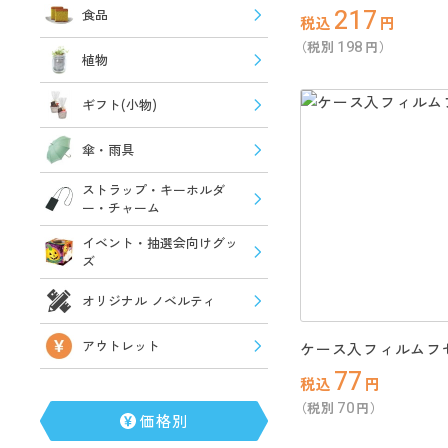
217
食品
税込
円
198
（税別
円）
植物
ギフト(小物)
傘・雨具
ストラップ・キーホルダ
ー・チャーム
イベント・抽選会向けグッ
ズ
オリジナル ノベルティ
アウトレット
ケース入フィルムフ
77
税込
円
70
（税別
円）
価格別