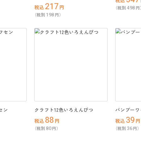
税込
217
税込
円
498
（税別
円
198
（税別
円）
セン
クラフト12色いろえんぴつ
バンブーワ
88
39
税込
円
税込
円
80
36
（税別
円）
（税別
円