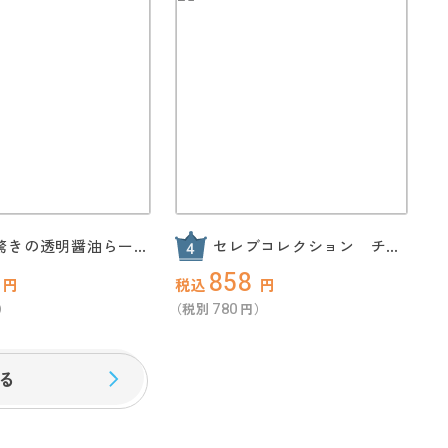
!驚きの透明醤油らーめ
セレブコレクション チョ
組
コケーキ
858
円
税込
円
780
）
（税別
円）
る