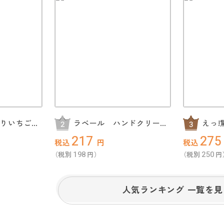
どりいちごの
ラベール ハンドクリーム
えっ
ギフト
ん2食
217
275
税込
円
税込
198
250
（税別
円）
（税別
円
人気ランキング 一覧を見