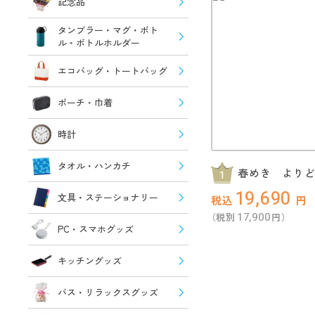
記念品
タンブラー・マグ・ボト
ル・ボトルホルダー
エコバッグ・トートバッグ
ポーチ・巾着
時計
タオル・ハンカチ
春めき より
抽選会30人用
19,690
文具・ステーショナリー
税込
円
17,900
（税別
円）
PC・スマホグッズ
キッチングッズ
バス・リラックスグッズ