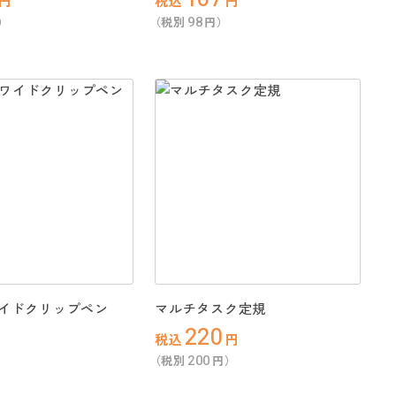
円
税込
円
98
）
（税別
円）
イドクリップペン
マルチタスク定規
220
税込
円
200
）
（税別
円）