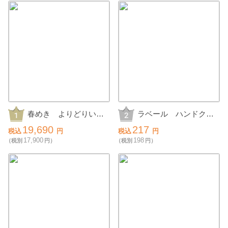
春めき よりどりいち
ラベール ハンドクリ
ごの抽選会30人用
ームギフト
19,690
217
税込
円
税込
円
17,900
198
（税別
円）
（税別
円）