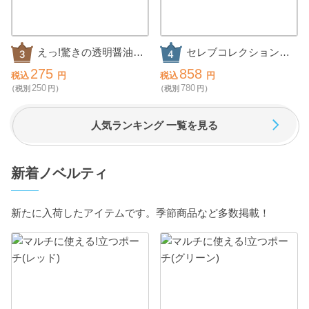
えっ!驚きの透明醤油ら
セレブコレクション
ーめん2食組
チョコケーキ
275
858
税込
円
税込
円
250
780
（税別
円）
（税別
円）
人気ランキング 一覧を見る
新着ノベルティ
新たに入荷したアイテムです。季節商品など多数掲載！