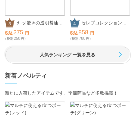
えっ!驚きの透明醤油ら
セレブコレクション
ーめん2食組
チョコケーキ
275
858
税込
円
税込
円
250
780
（税別
円）
（税別
円）
人気ランキング 一覧を見る
新着ノベルティ
新たに入荷したアイテムです。季節商品など多数掲載！