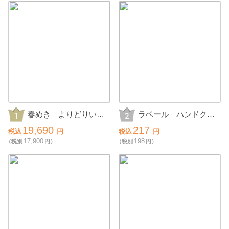
春めき よりどりいち
ラベール ハンドクリ
ごの抽選会30人用
ームギフト
19,690
217
税込
円
税込
円
17,900
198
（税別
円）
（税別
円）